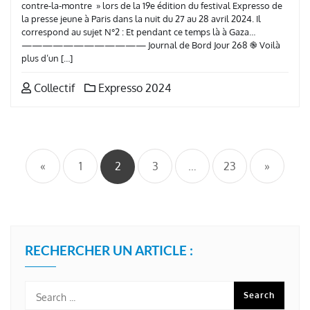
contre-la-montre » lors de la 19e édition du festival Expresso de
la presse jeune à Paris dans la nuit du 27 au 28 avril 2024. Il
correspond au sujet N°2 : Et pendant ce temps là à Gaza…
———————————— Journal de Bord Jour 268 ֎ Voilà
plus d’un […]
Collectif
Expresso 2024
Pagination
des
«
1
2
3
…
23
»
publications
RECHERCHER UN ARTICLE :