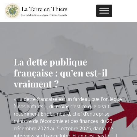
Skip
to
content
ous le
La dette publique
Connaissez-v
tude
française : qu’en est-il
pastiche d’é
d’Assimov ?
vraiment ?
scientifique 
e et auteur notable de
« La dette française est un fardeau que l'on lègue
Isaac Asimov, scientifiqu
it lors de son doctorat un
à nos enfants », du moins c'est ce que disait
l'Age d'or de la SF, a écr
ique présentant les
récemment Eric Lombard, chef d'entreprise,
pastiche d'étude scientif
e extraordinaire située à
ministre de l'économie et des finances du 23
propriétés d'une molécul
e futur. Le niveau de
décembre 2024 au 5 octobre 2025, dans une
la fois dans le passé et l
u'il y inclut un [...]
interview sur France Inter. Et ce n'est pas le [...]
détail du pastiche est tel q