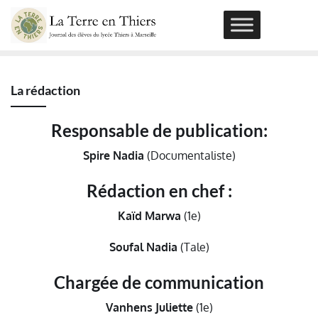
Skip
to
content
La rédaction
Responsable de publication
:
Spire Nadia
(Documentaliste)
Rédaction en chef
:
Kaïd Marwa
(1e)
Soufal Nadia
(Tale)
Chargée de communication
Vanhens Juliette
(1e)