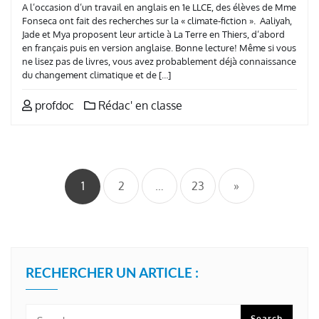
A l’occasion d’un travail en anglais en 1e LLCE, des élèves de Mme
Fonseca ont fait des recherches sur la « climate-fiction ». Aaliyah,
Jade et Mya proposent leur article à La Terre en Thiers, d’abord
en français puis en version anglaise. Bonne lecture! Même si vous
ne lisez pas de livres, vous avez probablement déjà connaissance
du changement climatique et de […]
profdoc
Rédac' en classe
Pagination
des
1
2
…
23
»
publications
RECHERCHER UN ARTICLE :