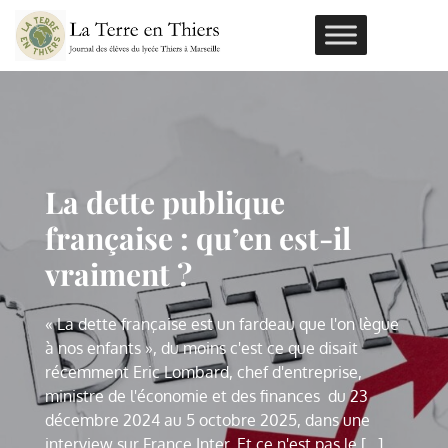
Skip
to
content
ous le
La dette publique
Connaissez-v
tude
française : qu’en est-il
pastiche d’é
d’Assimov ?
vraiment ?
scientifique 
e et auteur notable de
« La dette française est un fardeau que l'on lègue
Isaac Asimov, scientifiqu
it lors de son doctorat un
à nos enfants », du moins c'est ce que disait
l'Age d'or de la SF, a écr
ique présentant les
récemment Eric Lombard, chef d'entreprise,
pastiche d'étude scientif
e extraordinaire située à
ministre de l'économie et des finances du 23
propriétés d'une molécul
e futur. Le niveau de
décembre 2024 au 5 octobre 2025, dans une
la fois dans le passé et l
u'il y inclut un [...]
interview sur France Inter. Et ce n'est pas le [...]
détail du pastiche est tel q