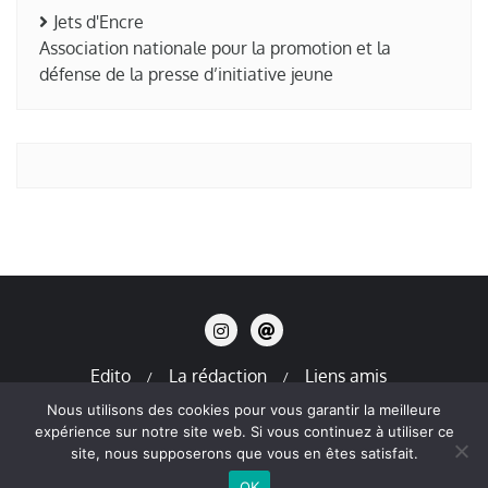
Jets d'Encre
Association nationale pour la promotion et la
défense de la presse d’initiative jeune
Edito
La rédaction
Liens amis
Mentions légales
Nous utilisons des cookies pour vous garantir la meilleure
expérience sur notre site web. Si vous continuez à utiliser ce
Copyright ©2026 La Terre en Thiers . All rights reserved.
site, nous supposerons que vous en êtes satisfait.
Powered by
WordPress
&
Designed by
Bizberg Themes
OK