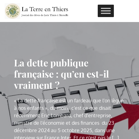
Skip
to
content
ous le
La dette publique
Connaissez-v
tude
française : qu’en est-il
pastiche d’é
d’Assimov ?
vraiment ?
scientifique 
e et auteur notable de
« La dette française est un fardeau que l'on lègue
Isaac Asimov, scientifiqu
it lors de son doctorat un
à nos enfants », du moins c'est ce que disait
l'Age d'or de la SF, a écr
ique présentant les
récemment Eric Lombard, chef d'entreprise,
pastiche d'étude scientif
e extraordinaire située à
ministre de l'économie et des finances du 23
propriétés d'une molécul
e futur. Le niveau de
décembre 2024 au 5 octobre 2025, dans une
la fois dans le passé et l
u'il y inclut un [...]
interview sur France Inter. Et ce n'est pas le [...]
détail du pastiche est tel q