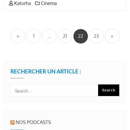
Katurha
Cinema
Pagination
des
«
1
…
21
22
23
»
publications
RECHERCHER UN ARTICLE :
NOS PODCASTS