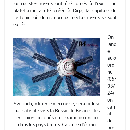
journalistes russes ont été forcés à l’exil .Une
plateforme a été créée à Riga, la capitale de
Lettonie, où de nombreux médias russes se sont
exilés.
On
lanc
e
aujo
urd’
hui
(05/
03/
24)
un
Svoboda, « liberté » en russe, sera diffusé
can
par satellite vers la Russie, le Belarus, les
al
territoires occupés en Ukraine ou encore
de
dans les pays baltes. Capture d’écran
pro