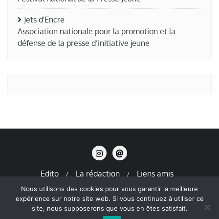
Jets d'Encre
Association nationale pour la promotion et la
défense de la presse d’initiative jeune
Edito
La rédaction
Liens amis
Mentions légales
Nous utilisons des cookies pour vous garantir la meilleure
expérience sur notre site web. Si vous continuez à utiliser ce
Copyright ©2026 La Terre en Thiers . All rights reserved.
site, nous supposerons que vous en êtes satisfait.
Powered by
WordPress
&
Designed by
Bizberg Themes