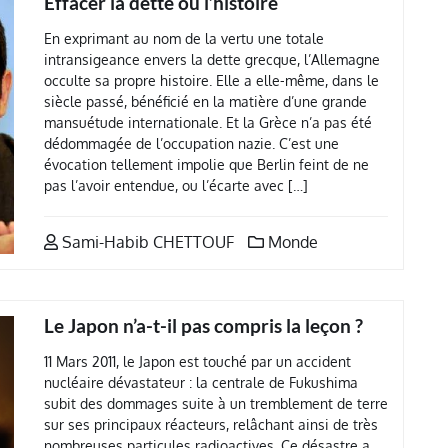
Effacer la dette ou l’histoire
En exprimant au nom de la vertu une totale
intransigeance envers la dette grecque, l’Allemagne
occulte sa propre histoire. Elle a elle-même, dans le
siècle passé, bénéficié en la matière d’une grande
mansuétude internationale. Et la Grèce n’a pas été
dédommagée de l’occupation nazie. C’est une
évocation tellement impolie que Berlin feint de ne
pas l’avoir entendue, ou l’écarte avec […]
Sami-Habib CHETTOUF
Monde
Le Japon n’a-t-il pas compris la leçon ?
11 Mars 2011, le Japon est touché par un accident
nucléaire dévastateur : la centrale de Fukushima
subit des dommages suite à un tremblement de terre
sur ses principaux réacteurs, relâchant ainsi de très
nombreuses particules radioactives. Ce désastre a