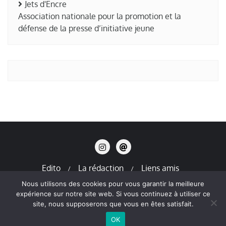
Jets d'Encre
Association nationale pour la promotion et la
défense de la presse d’initiative jeune
Edito
La rédaction
Liens amis
Mentions légales
Nous utilisons des cookies pour vous garantir la meilleure
expérience sur notre site web. Si vous continuez à utiliser ce
Copyright ©2026 La Terre en Thiers . All rights reserved.
site, nous supposerons que vous en êtes satisfait.
Powered by
WordPress
&
Designed by
Bizberg Themes
OK