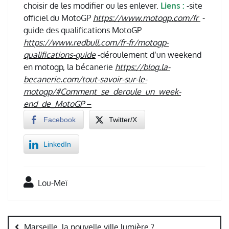
choisir de les modifier ou les enlever.
Liens :
-site
officiel du MotoGP
https://www.motogp.com/fr
-
guide des qualifications MotoGP
https://www.redbull.com/fr-fr/motogp-
qualifications-guide
-déroulement d’un weekend
en motogp, la bécanerie
https://blog.la-
becanerie.com/tout-savoir-sur-le-
motogp/#Comment_se_deroule_un_week-
end_de_MotoGP
–
Facebook
Twitter/X
LinkedIn
Lou-Meï
Navigation
de
Marseille, la nouvelle ville lumière ?