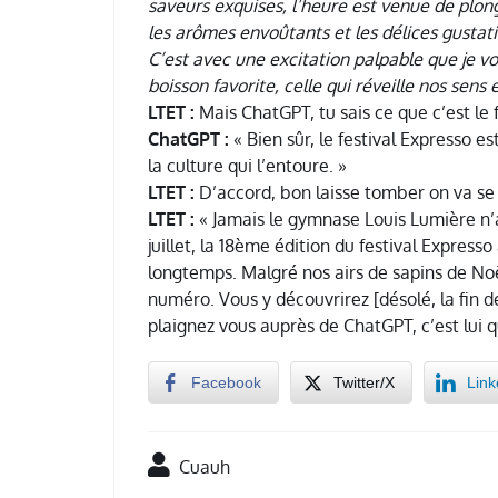
saveurs exquises, l’heure est venue de plong
les arômes envoûtants et les délices gustat
C’est avec une excitation palpable que je v
boisson favorite, celle qui réveille nos sens e
LTET :
Mais ChatGPT, tu sais ce que c’est le 
ChatGPT :
« Bien sûr, le festival Expresso e
la culture qui l’entoure. »
LTET :
D’accord, bon laisse tomber on va se d
LTET :
« Jamais le gymnase Louis Lumière n’a
juillet, la 18ème édition du festival Express
longtemps. Malgré nos airs de sapins de Noë
numéro. Vous y découvrirez [désolé, la fin 
plaignez vous auprès de ChatGPT, c’est lui q
Facebook
Twitter/X
Link
Cuauh