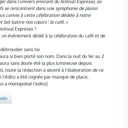
er dans l’univers enivrant du festival Expresso, où
ifs se rencontrent dans une symphonie de plaisir.
ous convie à cette célébration dédiée à notre
t fait battre nos cœurs : le café.
»
festival Expresso ?
st un événement dédié à la célébration du café et de
ébrouiller sans toi.
ura si bien porté son nom. Dans la nuit du 1er au 2
o aura sans doute été la plus lumineuse depuis
l, toute la rédaction a œuvré à l’élaboration de ce
de l’édito a été rognée par manque de place,
ui a monopolisé l’edito]
edIn