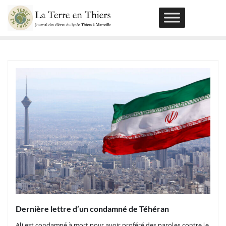
Skip
to
content
Dernière lettre d’un condamné de Téhéran
Ali est condamné à mort pour avoir proféré des paroles contre le