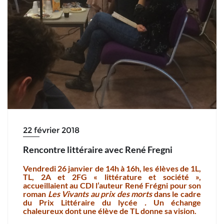
22 février 2018
Rencontre littéraire avec René Fregni
Vendredi 26 janvier de 14h à 16h, les élèves de 1L,
TL, 2A et 2FG « littérature et société »,
accueillaient au CDI l’auteur René Frégni pour son
roman
Les Vivants au prix des morts
dans le cadre
du Prix Littéraire du lycée
.
Un échange
chaleureux dont une élève de TL donne sa vision.