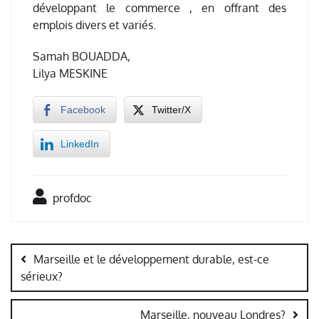
développant le commerce , en offrant des
emplois divers et variés.
Samah BOUADDA,
Lilya MESKINE
Facebook
Twitter/X
LinkedIn
profdoc
Navigation
de
Marseille et le développement durable, est-ce
l’article
sérieux?
Marseille, nouveau Londres?