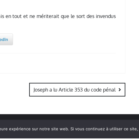
s en tout et ne mériterait que le sort des invendus
edIn
Joseph a lu Article 353 du code pénal
eure expérience sur notre site web. Si vous continuez à utiliser ce sit