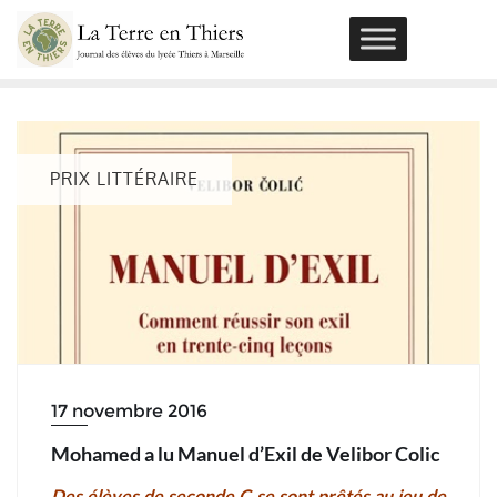
Skip
to
content
PRIX LITTÉRAIRE
17 novembre 2016
Mohamed a lu Manuel d’Exil de Velibor Colic
Des élèves de seconde C se sont prêtés au jeu de