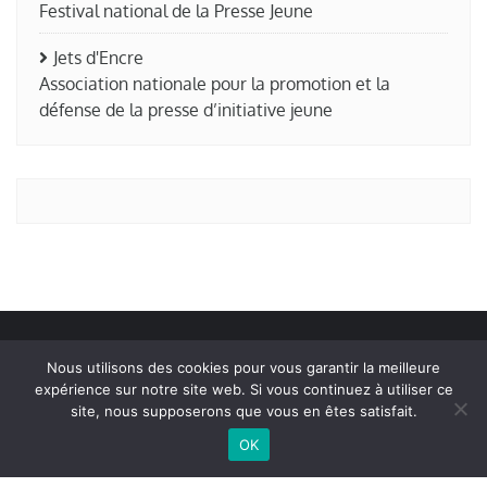
Festival national de la Presse Jeune
Jets d'Encre
Association nationale pour la promotion et la
défense de la presse d’initiative jeune
Nous utilisons des cookies pour vous garantir la meilleure
expérience sur notre site web. Si vous continuez à utiliser ce
Edito
La rédaction
Liens amis
site, nous supposerons que vous en êtes satisfait.
Mentions légales
OK
Copyright ©2026 La Terre en Thiers . All rights reserved.