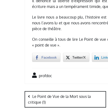
Il dénonce la liberté d’expression qui es
écriture mais a un tempérament timide, que 
Le livre nous a beaucoup plu, l’histoire es
nous l’avons lu et que nous avons rencontré
pièce de théâtre.
On conseille à tous de lire Le Point de vue
« point de vue ».
Facebook
Twitter/X
Link
profdoc
Navigation
de
Le Point de Vue de la Mort sous la
critique (1)
l’article