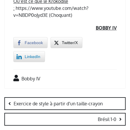
Qu’est ce que le Krokodile
:
https://www.youtube.com/watch?
v=NBDP0oJyd3E (Choquant)
BOBBY IV
Facebook
Twitter/X
LinkedIn
Bobby IV
Navigation
de
Exercice de style à partir d’un taille-crayon
l’article
Brésil 1-0