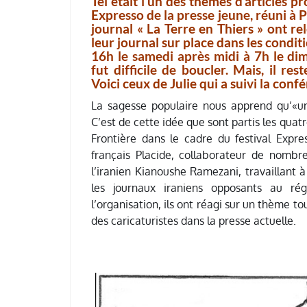
Tel était l’un des thèmes d’articles p
Expresso de la presse jeune, réuni à 
journal « La Terre en Thiers » ont re
leur journal sur place dans les condit
16h le samedi après midi à 7h le di
fut difficile de boucler. Mais, il re
Voici ceux de Julie qui a suivi la conf
La sagesse populaire nous apprend qu’«un
C’est de cette idée que sont partis les qua
Frontière dans le cadre du festival Expres
français Placide, collaborateur de nombr
l’iranien Kianoushe Ramezani, travaillant à
les journaux iraniens opposants au r
l’organisation, ils ont réagi sur un thème tout
des caricaturistes dans la presse actuelle.