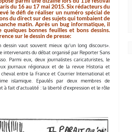
roposé parmi une dizaine lors du 11e festival
Paris du 16 au 17 mai 2015. Six rédacteurs du
levé le défi de réaliser un numéro spécial de
ions du direct sur des sujets qui tombaient de
manche matin. Après un bug informatique, il
ste quelques bonnes feuilles et bons dessins.
érence sur le dessin de presse:
 dessin vaut souvent mieux qu’un long discours».
tre intervenants du débat organisé par Reporter Sans
so. Parmi eux, deux journalistes caricaturistes, le
eux journaux régionaux et de la revue Historia et
 cheval entre la France et Courrier International et
égime islamique. Epaulés par deux membres de
 à fait d’actualité : la liberté d’expression et le rôle