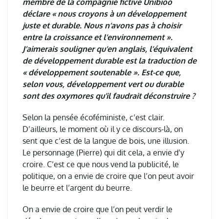
membre de la compagnie fictive Unibioo
déclare « nous croyons à un développement
juste et durable. Nous n’avons pas à choisir
entre la croissance et l’environnement ».
J’aimerais souligner qu’en anglais, l’équivalent
de développement durable est la traduction de
« développement soutenable ». Est-ce que,
selon vous, développement vert ou durable
sont des oxymores qu’il faudrait déconstruire ?
Selon la pens
é
e
é
cof
é
ministe, c
’
est clair.
D
’
ailleurs, le moment o
ù
il y ce discours-l
à
, on
sent que c
’
est de la langue de bois, une illusion.
Le personnage (Pierre) qui dit cela, a envie d
’
y
croire. C
’
est ce que nous vend la publicit
é
, le
politique, on a envie de croire que l
’
on peut avoir
le beurre et l
’
argent du beurre.
On a envie de croire que l
’
on peut verdir le