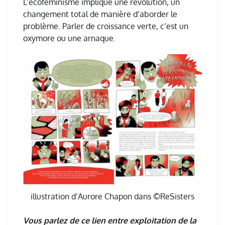
L
’é
cof
é
minisme implique une r
é
volution, un
changement total de mani
è
re d
’
aborder le
probl
è
me. Parler de croissance verte, c
’
est un
oxymore ou une arnaque.
illustration d’Aurore Chapon dans ©ReSisters
Vous parlez de ce lien entre exploitation de la