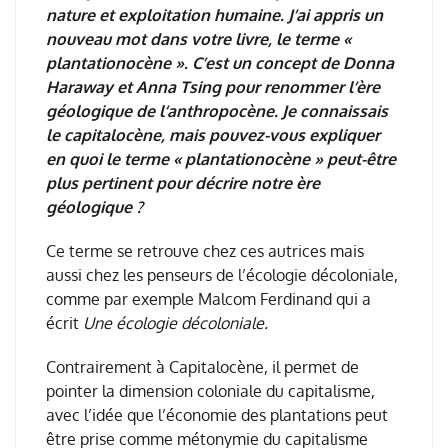
nature et exploitation humaine. J’ai appris un
nouveau mot dans votre livre, le terme «
plantationocène ». C’est un concept de Donna
Haraway et Anna Tsing pour renommer l’ère
géologique de l’anthropocène. Je connaissais
le capitalocène, mais pouvez-vous expliquer
en quoi le terme « plantationocène » peut-être
plus pertinent pour décrire notre ère
géologique ?
Ce terme se retrouve chez ces autrices mais
aussi chez les penseurs de l
’é
cologie d
é
coloniale,
comme par exemple Malcom Ferdinand qui a
é
crit
Une
é
cologie d
é
coloniale.
Contrairement
à
Capitaloc
è
ne, il permet de
pointer la dimension coloniale du capitalisme,
avec l
’
id
é
e que l
’é
conomie des plantations peut
ê
tre prise comme m
é
tonymie du capitalisme