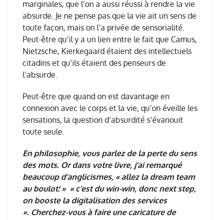
marginales, que l
’
on a aussi r
é
ussi
à
rendre la vie
absurde. Je ne pense pas que la vie ait un sens de
toute fa
ç
on, mais on l
’
a priv
é
e de sensorialit
é
.
Peut-être qu
’
il y a un lien entre le fait que Camus,
Nietzsche, Kierkegaard
é
taient des intellectuels
citadins et qu
’
ils
é
taient des penseurs de
l
’
absurde.
Peut-
ê
tre que quand on est davantage en
connexion avec le corps et la vie, qu
’
on
é
veille les
sensations, la question d
’
absurdit
é
s
’é
vanouit
toute seule.
En philosophie, vous parlez de la perte du sens
des mots. Or dans votre livre, j’ai remarqué
beaucoup d’anglicismes, « allez la dream team
au boulot! » « c’est du win-win, donc next step,
on booste la digitalisation des services
». Cherchez-vous à faire une caricature de