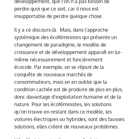
d
é
veloppement, que l
’
on n
’
a pas besoin de
perdre quoi que ce soit, car il nous est
insupportable de perdre quelque chose.
Il y a ce discours-l
à
. Mais, dans l
’
approche
syst
é
mique des
é
cof
é
ministes qui pr
é
sente un
changement de paradigme, le mod
è
le de
croissance et de d
é
veloppement appara
î
t en lui-
m
ê
me n
é
cessairement et fonci
è
rement
é
cocide.
Par exemple, on se r
é
jouit de la
conqu
ê
te de nouveaux march
é
s de
consommateurs, mais on en oublie que la
condition cach
é
e est de produire de plus en plus,
donc davantage d
’
exploitation humaine et de la
nature.
Pour les
é
cof
é
ministes, les solutions
qu
’
on trouve en restant dans ce mod
è
le, les
voitures
é
lectriques ou hybrides, sont des fausses
solutions, elles cr
é
ent de nouveaux probl
è
mes.