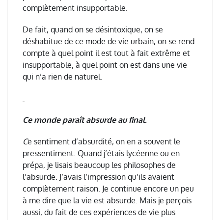
compl
è
tement insupportable.
De fait, quand on se d
é
sintoxique, on se
d
é
shabitue de ce mode de vie urbain, on se rend
compte
à
quel point il est tout
à
fait extr
ê
me et
insupportable,
à
quel point on est dans une vie
qui n
’
a rien de naturel.
Ce monde paraît absurde au final.
C
e sentiment d
’
absurdit
é
, on en a souvent le
pressentiment. Quand j
’é
tais lyc
é
enne ou en
pr
é
pa, je lisais beaucoup les philosophes de
l
’
absurde. J
’
avais l
’
impression qu
’
ils avaient
compl
è
tement raison. Je continue encore un peu
à
me dire que la vie est absurde. Mais je per
ç
ois
aussi, du fait de ces exp
é
riences de vie plus