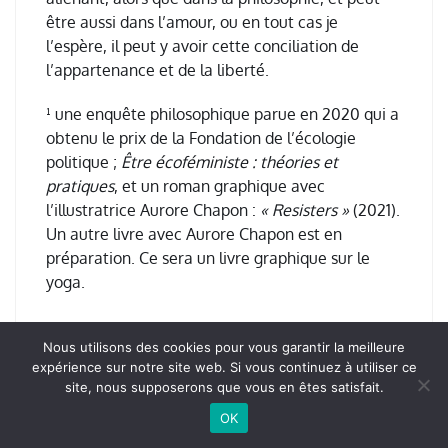
ê
tre aussi dans l
’
amour, ou en tout cas je
l
’
esp
è
re, il peut y avoir cette conciliation de
l
’
appartenance et de la libert
é
.
¹ une enqu
ê
te philosophique parue en 2020 qui a
obtenu le prix de la Fondation de l
’é
cologie
politique
;
Être écoféministe : théories et
pratiques
, et un roman graphique avec
l
’
illustratrice Aurore Chapon
:
« Resisters »
(2021).
Un autre livre avec Aurore Chapon est en
pr
é
paration. Ce sera un livre graphique sur le
yoga.
Nous utilisons des cookies pour vous garantir la meilleure
expérience sur notre site web. Si vous continuez à utiliser ce
site, nous supposerons que vous en êtes satisfait.
OK
Facebook
Twitter/X