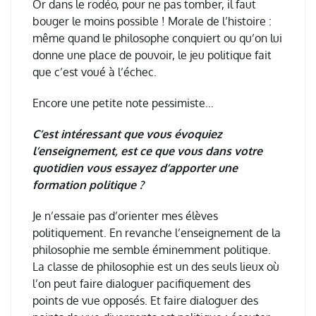
Or dans le rod
é
o, pour ne pas tomber, il faut
bouger le moins possible ! Morale de l
’
histoire :
m
ê
me quand le philosophe conquiert ou qu
’
on lui
donne une place de pouvoir, le jeu politique fait
que c
’
est vou
é à
l
’é
chec.
Encore une petite note pessimiste…
C’est intéressant que vous évoquiez
l’enseignement, est ce que vous dans votre
quotidien vous essayez d’apporter une
formation politique ?
Je n
’
essaie pas d
’
orienter mes
é
l
è
ves
politiquement. En revanche l
’
enseignement de la
philosophie me semble
é
minemment politique.
La classe de philosophie est un des seuls lieux o
ù
l
’
on peut faire dialoguer pacifiquement des
points de vue oppos
é
s. Et faire dialoguer des