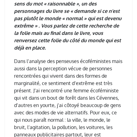
sens du mot « raisonnable », un des
personnages du livre se « demande si ce n’est
pas plutôt le monde « normal » qui est devenu
extrême » . Vous parlez de cette recherche de
la folie mais au final dans le livre, vous
renversez cette folie du côté du monde qui est
déjà en place.
Dans l
’
analyse des penseuses écoféministes mais
aussi dans la perception v
é
cue de personnes
rencontr
é
es qui vivent dans des formes de
marginalit
é
, ce sentiment d
’
extr
ê
me est tr
è
s
pr
é
sent.
J
’
ai rencontr
é
une femme
é
cof
é
ministe
qui vit dans un bout de for
ê
t dans les C
é
vennes,
d
’
autres en yourte, j
’
ai c
ô
toy
é
beaucoup de gens
avec des modes de vie alternatifs. Pour eux, ce
qui nous paraît normal
: la ville, le monde, le
bruit, l
’
agitation, la pollution, les voitures, les
panneaux publicitaires partout, leur est