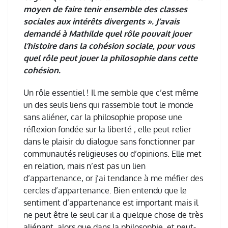
moyen de faire tenir ensemble des classes
sociales aux intérêts divergents ». J’avais
demandé à Mathilde quel rôle pouvait jouer
l’histoire dans la cohésion sociale, pour vous
quel rôle peut jouer la philosophie dans cette
cohésion.
Un r
ô
le essentiel ! Il me semble que c
’
est m
ê
me
un des seuls liens qui rassemble tout le monde
sans ali
é
ner, car la philosophie propose une
r
é
flexion fond
é
e sur la libert
é
; elle peut relier
dans le plaisir du dialogue sans fonctionner par
communaut
é
s religieuses ou d
’
opinions. Elle met
en relation, mais n
’
est pas un lien
d
’
appartenance, or j
’
ai tendance
à
me m
é
fier des
cercles d
’
appartenance. Bien entendu que le
sentiment d
’
appartenance est important mais il
ne peut
ê
tre le seul car il a quelque chose de tr
è
s
ali
é
nant, alors que dans la philosophie, et peut-