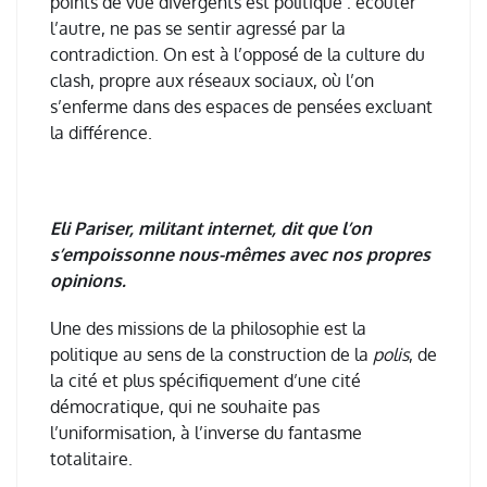
points de vue divergents est politique
:
é
couter
l
’
autre, ne pas se sentir agress
é
par la
contradiction. On est
à
l
’
oppos
é
de la culture du
clash, propre aux r
é
seaux sociaux, o
ù
l
’
on
s
’
enferme dans des espaces de pens
é
es excluant
la diff
é
rence.
Eli Pariser, militant internet, dit que l’on
s’empoissonne nous-mêmes avec nos propres
opinions.
Une des missions de la philosophie est la
politique au sens de la construction de la
polis
, de
la cit
é
et plus sp
é
cifiquement d
’
une cit
é
d
é
mocratique, qui ne souhaite pas
l
’
uniformisation,
à
l
’
inverse du fantasme
totalitaire.