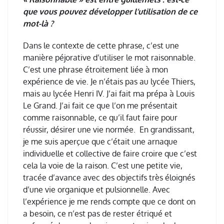
que vous pouvez développer l’utilisation de ce
mot-là ?
Dans le contexte de cette phrase, c
’
est une
mani
è
re p
é
jorative d
’
utiliser le mot raisonnable.
C
’
est une phrase
é
troitement li
é
e
à
mon
exp
é
rience de vie. Je n
’é
tais pas au lyc
é
e Thiers,
mais au lyc
é
e Henri IV. J
’
ai fait ma pr
é
pa
à
Louis
Le Grand. J
’
ai fait ce que l
’
on me pr
é
sentait
comme raisonnable, ce qu
’
il faut faire pour
r
é
ussir, d
é
sirer une vie norm
é
e. En grandissant,
je me suis aper
ç
ue que c
’é
tait une arnaque
individuelle et collective de faire croire que c
’
est
cela la voie de la raison. C
’
est une petite vie,
trac
é
e d
’
avance avec des objectifs tr
è
s
é
loign
é
s
d
’
une vie organique et pulsionnelle. Avec
l
’
exp
é
rience je me rends compte que ce dont on
a besoin, ce n
’
est pas de rester
é
triqu
é
et