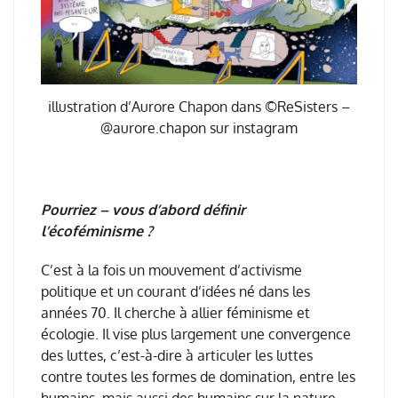
illustration d’Aurore Chapon dans ©ReSisters –
@aurore.chapon sur instagram
P
ourriez – vous d’abord définir
l’écoféminisme ?
C
’
est
à
la fois un mouvement d
’
activisme
politique et un courant d
’
id
é
es n
é
dans les
ann
é
es 70. Il cherche
à
allier f
é
minisme et
é
cologie. Il vise plus largement une convergence
des luttes, c
’
est-
à
-dire
à
articuler les luttes
contre toutes les formes de domination, entre les