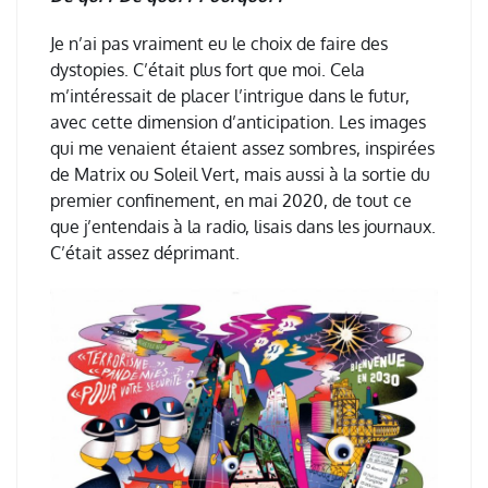
Je n
’
ai pas vraiment eu le choix de faire des
dystopies. C
’é
tait plus fort que moi. Cela
m
’
int
é
ressait de placer l
’
intrigue dans le futur,
avec cette dimension d
’
anticipation. Les images
qui me venaient
é
taient assez sombres, inspir
é
es
de Matrix ou Soleil Vert, mais aussi
à
la sortie du
premier confinement, en mai 2020, de tout ce
que j
’
entendais
à
la radio, lisais dans les journaux.
C
’é
tait assez d
é
primant.