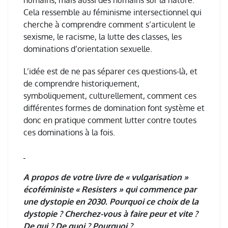
humains, mais aussi des humains sur la nature.
Cela ressemble au f
é
minisme intersectionnel qui
cherche
à
comprendre
comment s
’
articulent le
sexisme,
le racisme, la lutte des classes, les
dominations d
’
orientation sexuelle.
L
’
id
é
e est de ne pas s
é
parer ces questions-l
à
, et
de comprendre historiquement,
symboliquement, culturellement, comment ces
diff
é
rentes formes de domination font syst
è
me et
donc en pratique comment lutter contre toutes
ces dominations
à
la fois.
A propos de votre livre de « vulgarisation »
écoféministe « Resisters » qui commence par
une dystopie en 2030. Pourquoi ce choix de la
dystopie ? Cherchez-vous à faire peur et vite ?
De qui ? De quoi ? Pourquoi ?