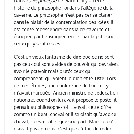
Dans
La République
de Platon , il y a cette
histoire du philosophe-roi dans l
’
all
é
gorie de la
caverne.
Le philosophe n
’
est pas cens
é
planer
dans le plaisir de la contemplation des id
é
es. Il
est cens
é
redescendre dans la de caverne et
é
duquer, par l
’
enseignement et par la politique,
ceux qui y sont rest
é
s.
C
’
est un vieux fantasme de dire que ce ne sont
pas ceux qui sont avides de pouvoir qui devraient
avoir le pouvoir mais plut
ô
t ceux qui
comprennent, qui voient le bien et le juste. Lors
de mes
é
tudes, une conf
é
rence de Luc Ferry
m
’
avait marqu
é
e. Ancien ministre de l
’é
ducation
nationale, quand on lui avait propos
é
le poste, il
pensait au philosophe-roi. Il voyait cette offre
comme un beau cheval et il se disait qu
’
avec ce
cheval, il devait aller quelque part. Mais ce qu
’
il
n
’
avait pas compris, c
’
est que c
’é
tait du rod
é
o.