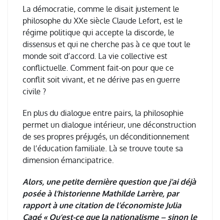
La d
é
mocratie, comme le disait justement le
philosophe du XXe si
è
cle Claude Lefort, est le
r
é
gime politique qui accepte la discorde, le
dissensus et qui ne cherche pas
à
ce que tout le
monde soit d
’
accord. La vie collective est
conflictuelle. Comment fait-on pour que ce
conflit soit vivant, et ne d
é
rive pas en guerre
civile
?
En plus du dialogue entre pairs, la philosophie
permet un dialogue int
é
rieur, une d
é
construction
de ses propres pr
é
jug
é
s, un d
é
conditionnement
de l
’é
ducation familiale. L
à
se trouve toute sa
dimension
é
mancipatrice.
Alors, une petite dernière question que j’ai déjà
posée à l’historienne Mathilde Larrère, par
rapport à une citation de l’économiste Julia
Cagé « Qu’est-ce que la nationalisme – sinon le