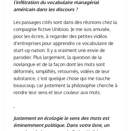
l’infiltration du vocabulaire managérial
américain dans les discours ?
Les passages cit
é
s sont dans des r
é
unions chez la
compagnie fictive Unibioo. Je me suis amus
é
e,
pour les
é
crire,
à
regarder des petites vid
é
os
d
’
entreprises pour apprendre ce vocabulaire de
start-up nation. Il y a vraiment une envie de
parodier. Plus largement, la question de la
novlangue et de la fa
ç
on dont les mots sont
d
é
form
é
s, simplifi
é
s, retourn
é
s, vid
é
es de leur
substance, c
’
est quelque chose qui me touche
beaucoup, car justement la philosophie cherche
à
rendre leur sens et leur couleur aux mots.
Justement en écologie le sens des mots est
éminemment politique. Dans votre livre, un