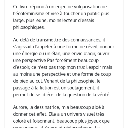
Ce livre r
é
pond
à
un enjeu de vulgarisation de
l’écoféminisme et vise à toucher un public plus
large, plus jeune, moins lecteur d’essais
philosophiques.
Au-delà de transmettre des connaissances, il
s’agissait d’appeler à une forme de réveil, donner
une énergie ou un élan, une envie d’agir, ouvrir
une perspective.
Pas forcément beaucoup
d’espoir, ce n’est pas trop mon truc l’espoir mais
au moins une perspective et une forme de coup
de pied au cul. Venant de la philosophie, le
passage à la fiction est un soulagement, il
permet de
se libérer de la question de la vérité.
Aurore, la dessinatrice, m’a beaucoup aidé à
donner cet effet. Elle
a un univers visuel tr
è
s
color
é
et foisonnant, beaucoup plus joyeux que
mon univers litt
é
raire et philosophique. La