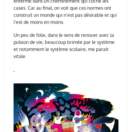
enferm
é
dans un cheminement qui coche les
cases. Car au final, on voit que ces normes ont
construit un monde qui n
’
est pas d
é
sirable et qui
l
’
est de moins en moins.
Un peu de folie, dans le sens de renouer avec la
pulsion de vie, beaucoup brim
é
e par le syst
è
me
et notamment le syst
è
me scolaire, me parait
vitale.