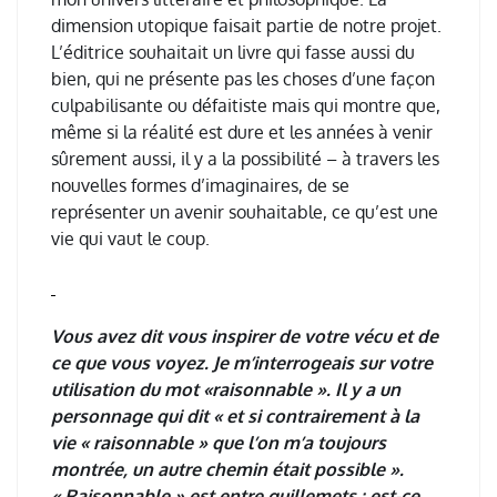
dimension utopique faisait partie de notre projet.
L
’é
ditrice souhaitait un livre qui fasse aussi du
bien, qui ne pr
é
sente pas les choses d
’
une fa
ç
on
culpabilisante ou d
é
faitiste mais qui montre que,
m
ê
me si la r
é
alit
é
est dure et les ann
é
es
à
venir
s
û
rement aussi, il y a la possibilit
é
–
à
travers les
nouvelles formes d
’
imaginaires, de se
repr
é
senter un avenir souhaitable, ce qu
’
est une
vie qui vaut le coup.
Vous avez dit vous inspirer de votre vécu et de
ce que vous voyez. Je m’interrogeais sur votre
utilisation du mot «raisonnable ». Il y a un
personnage qui dit « et si contrairement à la
vie « raisonnable » que l’on m’a toujours
montrée, un autre chemin était possible ».
« Raisonnable » est entre guillemets : est-ce