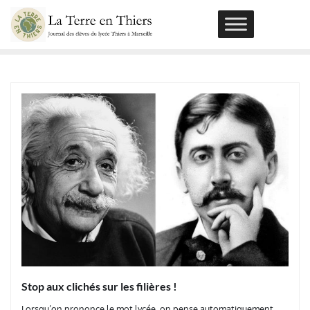
Skip
to
content
Stop aux clichés sur les filières !
Lorsqu’on prononce le mot lycée, on pense automatiquement