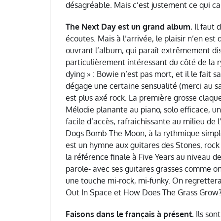
désagréable. Mais c’est justement ce qui c
The Next Day est un grand album.
Il faut 
écoutes. Mais à l’arrivée, le plaisir n’en est 
ouvrant l’album, qui paraît extrêmement dis
particulièrement intéressant du côté de la 
dying » : Bowie n’est pas mort, et il le fait 
dégage une certaine sensualité (merci au sa
est plus axé rock. La première grosse cla
Mélodie planante au piano, solo efficace, u
facile d’accès, rafraichissante au milieu de 
Dogs Bomb The Moon, à la rythmique simple
est un hymne aux guitares des Stones, rock
la référence finale à Five Years au niveau de
parole- avec ses guitares grasses comme on 
une touche mi-rock, mi-funky. On regrettera
Out In Space et How Does The Grass Grow? 
Faisons dans le français à présent.
Ils son