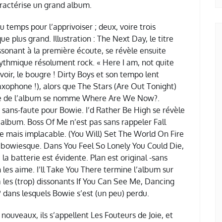
aractérise un grand album.
du temps pour l’apprivoiser ; deux, voire trois
que plus grand. Illustration : The Next Day, le titre
sonant à la première écoute, se révèle ensuite
rythmique résolument rock. « Here I am, not quite
savoir, le bougre ! Dirty Boys et son tempo lent
xophone !), alors que The Stars (Are Out Tonight)
que de l’album se nomme Where Are We Now?.
n sans-faute pour Bowie. I’d Rather Be High se révèle
l’album. Boss Of Me n’est pas sans rappeler Fall
 mais implacable. (You Will) Set The World On Fire
 bowiesque. Dans You Feel So Lonely You Could Die,
 la batterie est évidente. Plan est original -sans
les aime. I’ll Take You There termine l’album sur
 les (trop) dissonants If You Can See Me, Dancing
dans lesquels Bowie s’est (un peu) perdu.
t nouveaux, ils s’appellent Les Fouteurs de Joie, et