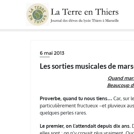
Skip
to
content
6 mai 2013
Les sorties musicales de mars-
Quand mars
Beaucoup de 
Proverbe, quand tu nous tiens…
Car, sur l
particulièrement fructueux –et pluvieux aus
quelques perles rares.
Le premier, on l’attendait depuis dix ans.
D
elles sont : on n’y croyait plus vraiment. Q