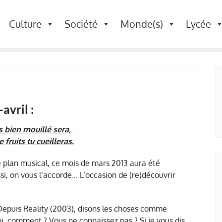
Culture
Société
Monde(s)
Lycée
avril :
 bien mouillé sera,
fruits tu cueilleras.
e plan musical, ce mois de mars 2013 aura été
si, on vous l’accorde… L’occasion de (re)découvrir
epuis Reality (2003), disons les choses comme
uoi, comment ? Vous ne connaissez pas ? Si je vous dis