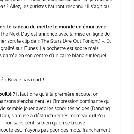
 ? Allez, les puristes l’auront reconnu : il s’agit du
ffert le cadeau de mettre le monde en émoi avec
, The Next Day est annoncé avec la mise en ligne du
er sort le clip de « The Stars (Are Out Tonight) ». Et
égralité sur iTunes. La pochette est sobre mais
es barrée en son centre d’un carré blanc sur lequel
é ? Bowie pas mort !
uillé ?
Il faut dire qu’à la première écoute, on
 chansons s’enchainent, et l’impression dominante qui
owie semble jouer avec les sonorités acides (Dancing
Die), s’amuse à déstructurer les morceaux (If You
–non sans péril- si bien qu’on se trouve
 écoute est, n’ayons pas peur des mots, franchement