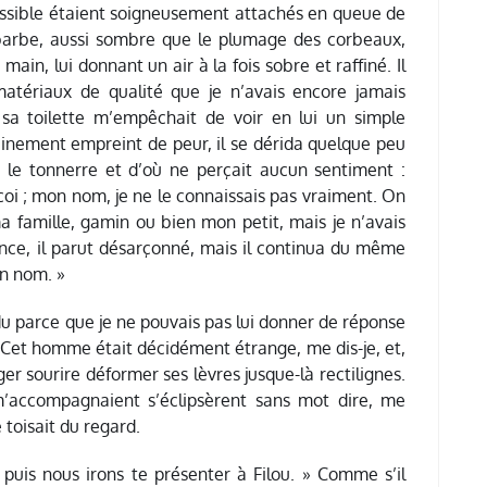
assible étaient soigneusement attachés en queue de
 barbe, aussi sombre que le plumage des corbeaux,
ain, lui donnant un air à la fois sobre et raffiné. Il
atériaux de qualité que je n’avais encore jamais
 sa toilette m’empêchait de voir en lui un simple
ainement empreint de peur, il se dérida quelque peu
 le tonnerre et d’où ne perçait aucun sentiment :
 coi ; mon nom, je ne le connaissais pas vraiment. On
a famille, gamin ou bien mon petit, mais je n’avais
ce, il parut désarçonné, mais il continua du même
un nom. »
u parce que je ne pouvais pas lui donner de réponse
? Cet homme était décidément étrange, me dis-je, et,
 sourire déformer ses lèvres jusque-là rectilignes.
’accompagnaient s’éclipsèrent sans mot dire, me
 toisait du regard.
puis nous irons te présenter à Filou. » Comme s’il