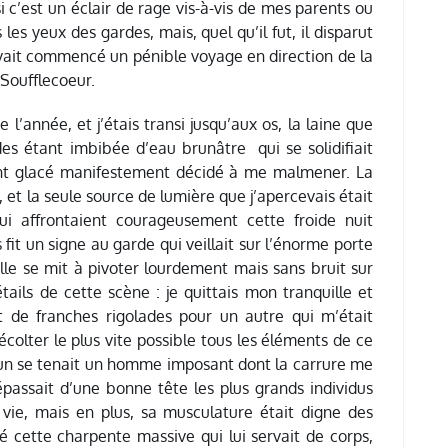
 c’est un éclair de rage vis-à-vis de mes parents ou
les yeux des gardes, mais, quel qu’il fut, il disparut
avait commencé un pénible voyage en direction de la
 Soufflecoeur.
e l’année, et j’étais transi jusqu’aux os, la laine que
s étant imbibée d’eau brunâtre qui se solidifiait
 vent glacé manifestement décidé à me malmener. La
, et la seule source de lumière que j’apercevais était
ui affrontaient courageusement cette froide nuit
fit un signe au garde qui veillait sur l’énorme porte
 elle se mit à pivoter lourdement mais sans bruit sur
ails de cette scène : je quittais mon tranquille et
et de franches rigolades pour un autre qui m’était
écolter le plus vite possible tous les éléments de ce
run se tenait un homme imposant dont la carrure me
 dépassait d’une bonne tête les plus grands individus
vie, mais en plus, sa musculature était digne des
 cette charpente massive qui lui servait de corps,