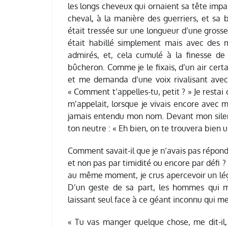
les longs cheveux qui ornaient sa tête imp
cheval, à la manière des guerriers, et sa
était tressée sur une longueur d’une grosse m
était habillé simplement mais avec des m
admirés, et, cela cumulé à la finesse de
bûcheron. Comme je le fixais, d’un air cert
et me demanda d’une voix rivalisant avec
« Comment t’appelles-tu, petit ? » Je restai
m’appelait, lorsque je vivais encore avec m
jamais entendu mon nom. Devant mon silen
ton neutre : « Eh bien, on te trouvera bien 
Comment savait-il que je n’avais pas répond
et non pas par timidité ou encore par défi 
au même moment, je crus apercevoir un léger
D’un geste de sa part, les hommes qui m
laissant seul face à ce géant inconnu qui me
« Tu vas manger quelque chose, me dit-il, 