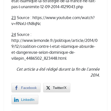
etat-islamique-la-strategie-de-la-france-ne-fait-
pas-l-unanimite-12-09-2014-4129043.php
23
Source : https://www.youtube.com/watch?
v=RNxU-tN8qNc
24
Source :
http://www.lemonde.fr/politique/article/2014/0
9/12/coalition-contre-l-etat-islamique-absurde-
et-dangereuse-selon-dominique-de-
villepin_4486502_823448.html
Cet article a été rédigé durant la fin de l’année
2014.
Facebook
Twitter/X
LinkedIn