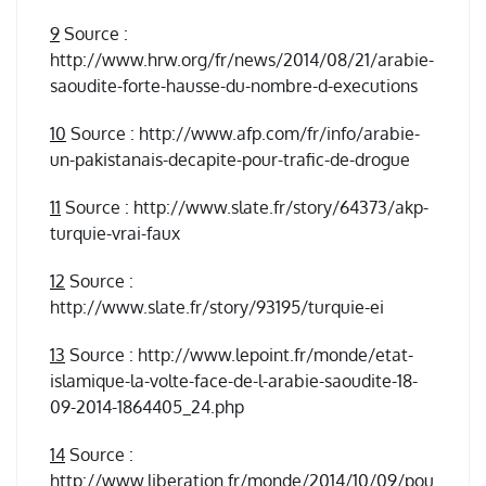
9
Source :
http://www.hrw.org/fr/news/2014/08/21/arabie-
saoudite-forte-hausse-du-nombre-d-executions
10
Source : http://www.afp.com/fr/info/arabie-
un-pakistanais-decapite-pour-trafic-de-drogue
11
Source : http://www.slate.fr/story/64373/akp-
turquie-vrai-faux
12
Source :
http://www.slate.fr/story/93195/turquie-ei
13
Source : http://www.lepoint.fr/monde/etat-
islamique-la-volte-face-de-l-arabie-saoudite-18-
09-2014-1864405_24.php
14
Source :
http://www.liberation.fr/monde/2014/10/09/pou