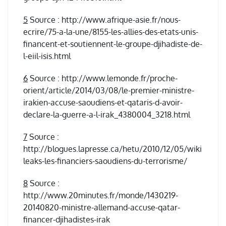
5
Source : http://www.afrique-asie.fr/nous-
ecrire/75-a-la-une/8155-les-allies-des-etats-unis-
financent-et-soutiennent-le-groupe-djihadiste-de-
l-eiil-isis.html
6
Source : http://www.lemonde.fr/proche-
orient/article/2014/03/08/le-premier-ministre-
irakien-accuse-saoudiens-et-qataris-d-avoir-
declare-la-guerre-a-l-irak_4380004_3218.html
7
Source :
http://blogues.lapresse.ca/hetu/2010/12/05/wiki
leaks-les-financiers-saoudiens-du-terrorisme/
8
Source :
http://www.20minutes.fr/monde/1430219-
20140820-ministre-allemand-accuse-qatar-
financer-djihadistes-irak