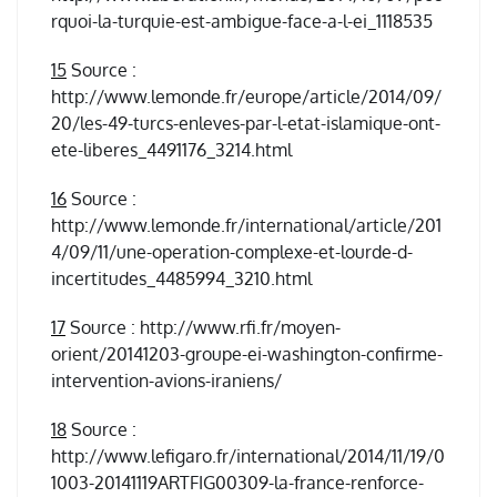
rquoi-la-turquie-est-ambigue-face-a-l-ei_1118535
15
Source :
http://www.lemonde.fr/europe/article/2014/09/
20/les-49-turcs-enleves-par-l-etat-islamique-ont-
ete-liberes_4491176_3214.html
16
Source :
http://www.lemonde.fr/international/article/201
4/09/11/une-operation-complexe-et-lourde-d-
incertitudes_4485994_3210.html
17
Source : http://www.rfi.fr/moyen-
orient/20141203-groupe-ei-washington-confirme-
intervention-avions-iraniens/
18
Source :
http://www.lefigaro.fr/international/2014/11/19/0
1003-20141119ARTFIG00309-la-france-renforce-