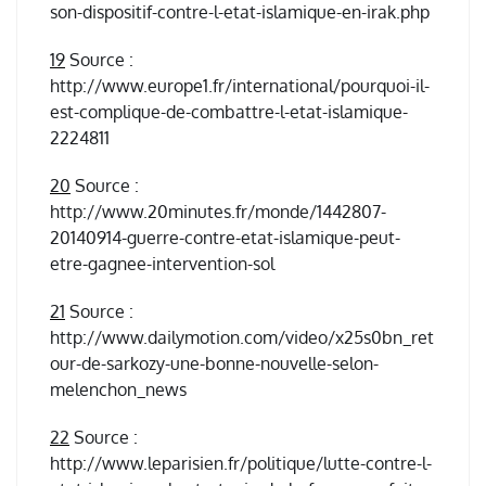
son-dispositif-contre-l-etat-islamique-en-irak.php
19
Source :
http://www.europe1.fr/international/pourquoi-il-
est-complique-de-combattre-l-etat-islamique-
2224811
20
Source :
http://www.20minutes.fr/monde/1442807-
20140914-guerre-contre-etat-islamique-peut-
etre-gagnee-intervention-sol
21
Source :
http://www.dailymotion.com/video/x25s0bn_ret
our-de-sarkozy-une-bonne-nouvelle-selon-
melenchon_news
22
Source :
http://www.leparisien.fr/politique/lutte-contre-l-