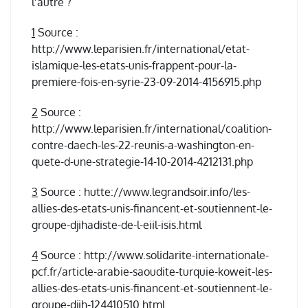
l’autre ?
1
Source :
http://www.leparisien.fr/international/etat-
islamique-les-etats-unis-frappent-pour-la-
premiere-fois-en-syrie-23-09-2014-4156915.php
2
Source :
http://www.leparisien.fr/international/coalition-
contre-daech-les-22-reunis-a-washington-en-
quete-d-une-strategie-14-10-2014-4212131.php
3
Source : hutte://www.legrandsoir.info/les-
allies-des-etats-unis-financent-et-soutiennent-le-
groupe-djihadiste-de-l-eiil-isis.html
4
Source : http://www.solidarite-internationale-
pcf.fr/article-arabie-saoudite-turquie-koweit-les-
allies-des-etats-unis-financent-et-soutiennent-le-
groupe-djih-124410510.html