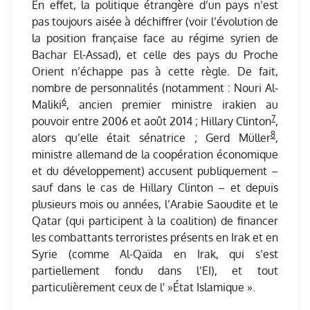
En effet, la politique étrangère d’un pays n’est
pas toujours aisée à déchiffrer (voir l’évolution de
la position française face au régime syrien de
Bachar El-Assad), et celle des pays du Proche
Orient n’échappe pas à cette règle. De fait,
nombre de personnalités (notamment : Nouri Al-
6
Maliki
, ancien premier ministre irakien au
7
pouvoir entre 2006 et août 2014 ; Hillary Clinton
,
8
alors qu’elle était sénatrice ; Gerd Müller
,
ministre allemand de la coopération économique
et du développement) accusent publiquement –
sauf dans le cas de Hillary Clinton – et depuis
plusieurs mois ou années, l’Arabie Saoudite et le
Qatar (qui participent à la coalition) de financer
les combattants terroristes présents en Irak et en
Syrie (comme Al-Qaïda en Irak, qui s’est
partiellement fondu dans l’EI), et tout
particulièrement ceux de l' »État Islamique ».