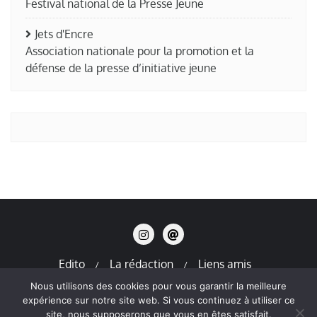
Festival national de la Presse Jeune
Jets d'Encre
Association nationale pour la promotion et la
défense de la presse d’initiative jeune
Edito
La rédaction
Liens amis
Mentions légales
Nous utilisons des cookies pour vous garantir la meilleure
expérience sur notre site web. Si vous continuez à utiliser ce
Copyright ©2026 La Terre en Thiers . All rights reserved.
site, nous supposerons que vous en êtes satisfait.